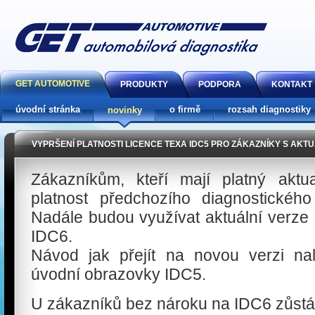
GET AUTOMOTIVE
PRODUKTY
PODPORA
KONTAKT
úvodní stránka
o firmě
rozsah diagnostiky
novinky
VYPRŠENÍ PLATNOSTI LICENCE TEXA IDC5 PRO ZÁKAZNÍKY S AKTU
Zákazníkům, kteří mají platný aktua
platnost předchozího diagnostické
Nadále budou využívat aktuální verz
IDC6.
Návod jak přejít na novou verzi nal
úvodní obrazovky IDC5.
U zákazníků bez nároku na IDC6 zůstáv