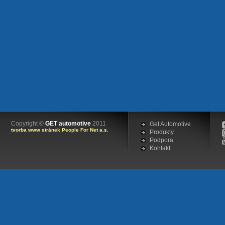
Copyright ©
GET automotive
2011
Get Automotive
tvorba www stránek People For Net a.s.
Produkty
Podpora
Kontakt